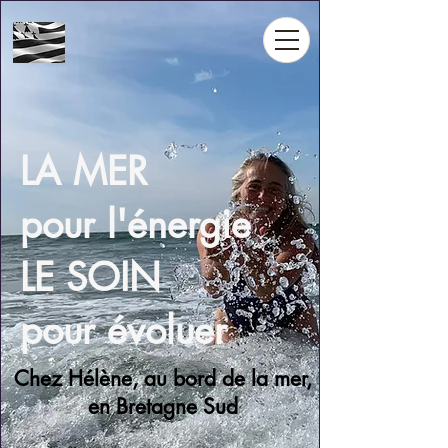
LA MER
pour l'énergie
LE SOIN
pour évoluer
Chez Hélène, au bord de la mer,
en Bretagne Sud