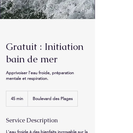
Gratuit : Initiation
bain de mer
Apprivoiser l'eau froide, préparation
mentale et respiration.
45 min
4
Boulevard des Plages
5
m
i
Service Description
n
L'eau froide à des bienfaits incroyable sur la