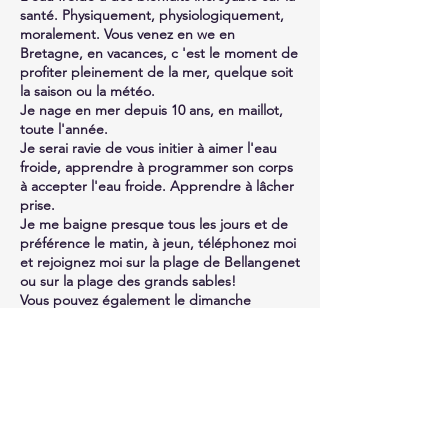
santé. Physiquement, physiologiquement,
moralement. Vous venez en we en
Bretagne, en vacances, c 'est le moment de
profiter pleinement de la mer, quelque soit
la saison ou la météo.
Je nage en mer depuis 10 ans, en maillot,
toute l'année.
Je serai ravie de vous initier à aimer l'eau
froide, apprendre à programmer son corps
à accepter l'eau froide. Apprendre à lâcher
prise.
Je me baigne presque tous les jours et de
préférence le matin, à jeun, téléphonez moi
et rejoignez moi sur la plage de Bellangenet
ou sur la plage des grands sables!
Vous pouvez également le dimanche
rejoindre les Givrés du Pouldu à 11h,
regroupement de baigneurs, d'octobre à
mai.
Hélène.
Activité réservée aux nageurs autonomes.
Chaque nageur est sous sa propre