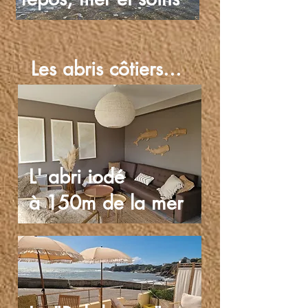
Les abris côtiers...
L' abri iodé
à 150m de la mer