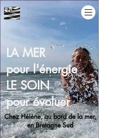
LA MER
pour l'énergie
LE SOIN
pour évoluer
Chez Hélène, au bord de la mer,
en Bretagne Sud