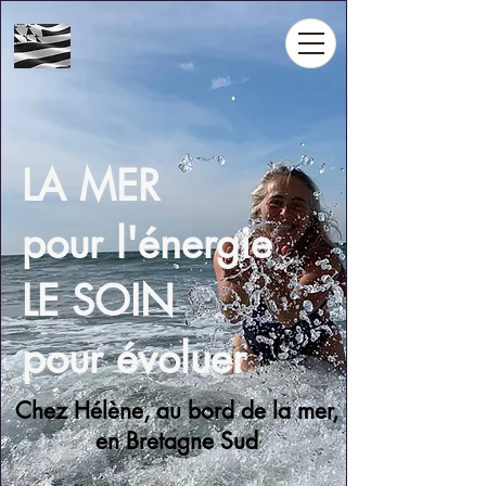
LA MER
pour l'énergie
LE SOIN
pour évoluer
Chez Hélène, au bord de la mer,
en Bretagne Sud