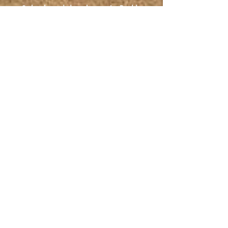
8, boulevard des plages - Le Pouldu
29 360 Clohars-Carnoët
vacances-au-pouldu@gmail.com
Finistère sud