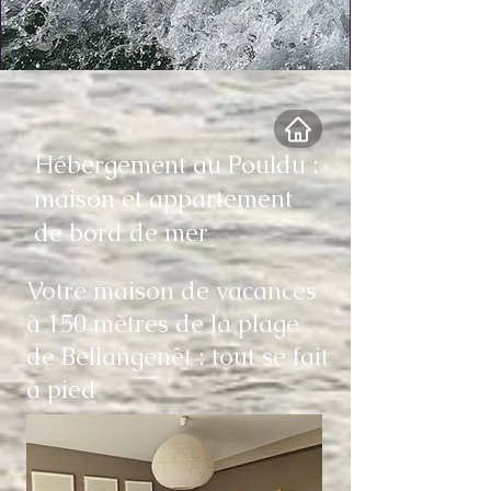
Hébergement au Pouldu :
maison et appartement
de bord de mer
Votre maison de vacances
à 150 mètres de la plage
de Bellangenêt : tout se fait
à pied