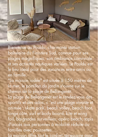
Bienvenue au Pouldu, charmante station
balnéaire du Finistère Sud, connue pour ses
plages magnifiques, son ambiance conviviale
et ses activités nautiques variées. Le Pouldu est
le lieu idéal pour des vacances entre amis ou
en famille.
"La maison iodée" est située à 150 mètres de
la mer, le portillon du jardin s'ouvre sur le
chemin de la plage de Bellangenêt.
La plage de Bellangenêt est le rendez-vous des
sportifs et des ados, c 'est une plage vivante et
animée : skate park, beach volley, beach foot,
longe côte, surf et body board, kite et wing
foil, baignades surveillées, apéro beach, tapis
d'accès aux personnes à mobilité réduite ou
familles avec poussettes....
La maison offre tout le confort nécessaire pour