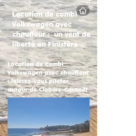
Location de combi
Volkswagen avec
chauffeur : un vent de
liberté en Finistère
Location de combi
Volkswagen avec chauffeur
: laissez-vous piloter
autour de Clohars-Carnoët