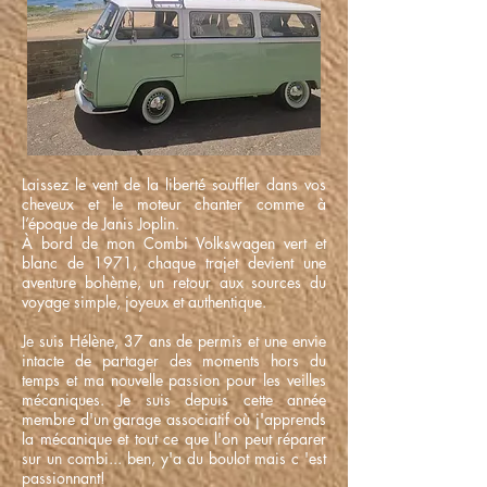
Laissez le vent de la liberté souffler dans vos
cheveux et le moteur chanter comme à
l’époque de Janis Joplin.
À bord de mon Combi Volkswagen vert et
blanc de 1971, chaque trajet devient une
aventure bohème, un retour aux sources du
voyage simple, joyeux et authentique.
Je suis Hélène, 37 ans de permis et une envie
intacte de partager des moments hors du
temps et ma nouvelle passion pour les veilles
mécaniques. Je suis depuis cette année
membre d'un garage associatif où j'apprends
la mécanique et tout ce que l'on peut réparer
sur un combi... ben, y'a du boulot mais c 'est
passionnant!