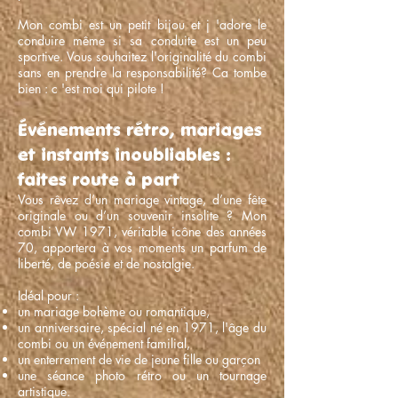
Mon combi est un petit bijou et j 'adore le
conduire même si sa conduite est un peu
sportive. Vous souhaitez l'originalité du combi
sans en prendre la responsabilité? Ca tombe
bien : c 'est moi qui pilote !
Événements rétro, mariages
et instants inoubliables :
faites route à part
Vous rêvez d’un mariage vintage, d’une fête
originale ou d’un souvenir insolite ? Mon
combi VW 1971, véritable icône des années
70, apportera à vos moments un parfum de
liberté, de poésie et de nostalgie.
Idéal pour :
un mariage bohème ou romantique,
un anniversaire, spécial né en 1971, l'âge du
combi ou un événement familial,
un enterrement de vie de jeune fille ou garçon
une séance photo rétro ou un tournage
artistique.