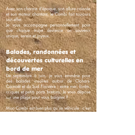
Avec son charme d’époque, son allure colorée
et son moteur chantant, le Combi fait toujours
son effet.
Je vous accompagne personnellement pour
que chaque trajet devienne un souvenir
unique, serein et joyeux.
Balades, randonnées et
découvertes culturelles en
bord de mer
De septembre à juin, je vous emmène pour
des balades insolites autour de Clohars-
Carnoët et du Sud Finistère : entre mer, forêts,
criques et petits ports bretons. Je vous dépose
sur une plage pour vous baigner ?
Mon Combi est bien plus qu’un véhicule : c’est
une invitation au voyage lent, une parenthèse
où le temps s’arrête, où l’on savoure la beauté
du paysage et la douceur de vivre bretonne.