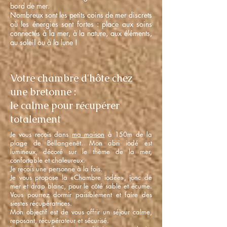
bord de mer.
Nombreux sont les petits coins de mer discrets
où les énergies sont fortes : place aux soins
connectés à la mer, à la nature, aux éléments,
au soleil ou à la lune !
Votre chambre d'hôte chez
une bretonne :
le calme pour récupérer
totalement
Je vous reçois dans
ma maison
à 150m de la
plage de Bellangenêt. Mon abri iodé est
lumineux, décoré sur le thème de la mer,
confortable et chaleureux.
Je reçois une personne à la fois.
Je vous propose la «Chambre iodée», jonc de
mer et drap blanc, pour le côté sable et écume.
Vous pourrez dormir paisiblement et faire des
siestes récupératrices.
Mon objectif est de vous offrir un séjour calme,
reposant, récupérateur et sécurisé.