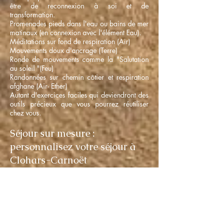
être de reconnexion à soi et de
transformation.
Promenades pieds dans l'eau ou bains de mer
matinaux (en connexion avec l'élément Eau).
Méditations sur fond de respiration (Air)
Mouvements doux d'ancrage (Terre)
Ronde de mouvements comme la "Salutation
au soleil "(Feu)
Randonnées sur chemin côtier et respiration
afghane (Air- Ether)
Autant d'exercices faciles qui deviendront des
outils précieux que vous pourrez réutiliser
chez vous.
Séjour sur mesure :
personnalisez votre séjour à
Clohars-Carnoët
Le séjour "ressourçant" est l'occasion de
découvrir des activités culturelles, sportives ou
de bien-être... voici une liste non exhaustive
des possibilités locales sur Le Pouldu et
Clohars-Carnoët.
Partagez - moi vos envies, je vous concocterai
un programme personnalisé.