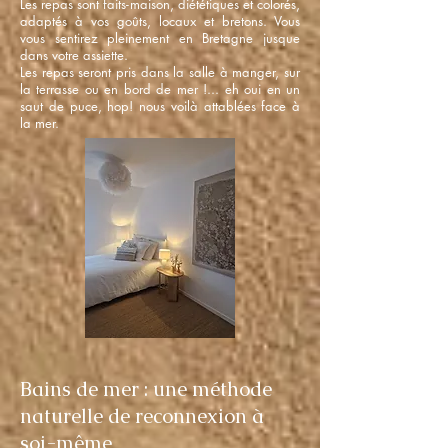
Les repas sont faits-maison, diététiques et colorés,
adaptés à vos goûts, locaux et bretons. Vous
vous sentirez pleinement en Bretagne jusque
dans votre assiette.
Les repas seront pris dans la salle à manger, sur
la terrasse ou en bord de mer !... eh oui en un
saut de puce, hop! nous voilà attablées face à
la mer.
Bains de mer : une méthode
naturelle de reconnexion à
soi-même