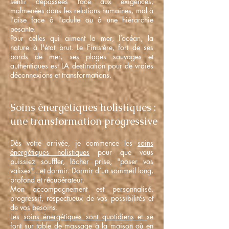
sentir dépassées face aux exigences,
malmenées dans les relations humaines, mal à
l'aise face à l'adulte ou à une hiérarchie
pesante.
Pour celles qui aiment la mer, l’océan, la
nature à l'état brut. Le Finistère, fort de ses
bords de mer, ses plages sauvages et
authentiques est LA destination pour de vraies
déconnexions et transformations.
Soins énergétiques holistiques :
une transformation progressive
Dès votre arrivée, je commence les
soins
énergétiques holistiques
pour que vous
puissiez souffler, lâcher prise, "poser vos
valises"...et dormir. Dormir d’un sommeil long,
profond et récupérateur.
Mon accompagnement est personnalisé,
progressif, respectueux de vos possibilités et
de vos besoins.
Les
soins énergétiques sont quotidiens et
se
font sur table de massage à la maison où en