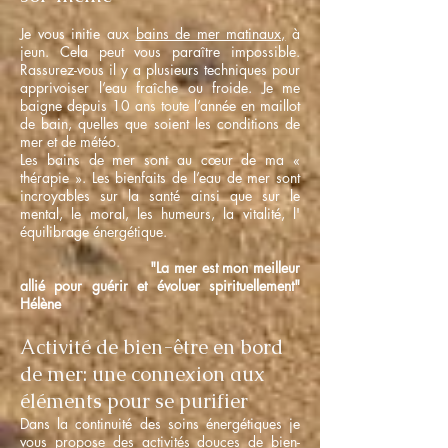
Je vous initie aux
bains de mer matinaux,
à
jeun. Cela peut vous paraître impossible.
Rassurez-vous il y a plusieurs techniques pour
apprivoiser l’eau fraîche ou froide. Je me
baigne depuis 10 ans toute l’année en maillot
de bain, quelles que soient les conditions de
mer et de météo.
Les bains de mer sont au cœur de ma «
thérapie ». Les bienfaits de l’eau de mer sont
incroyables sur la santé ainsi que sur le
mental, le moral, les humeurs, la vitalité, l'
équilibrage énergétique.
"La mer est mon meilleur
allié pour guérir et évoluer spirituellement"
Hélène
Activité de bien-être en bord
de mer: une connexion aux
éléments pour se purifier
Dans la continuité des soins énergétiques je
vous propose des activités douces de bien-