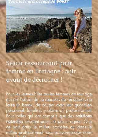
"Soufflez ! je m'occupe de
VOUS
!"
Séjour ressourçant pour
femme en Bretagne : agir
avant de décrocher !
Pour les jeunes filles ou les femmes de tout âge
qui ont besoin de se reposer, de récupérer, de
faire un break, de couper avec leur quotidien
personnel, familial, scolaire ou professionnel.
Pour celles qui ont compris que des
solutions
naturelles
existent pour ne pas craquer. Que
ce soit dans le milieu scolaire ou dans le
milieu professionnel nous pouvons toutes nous