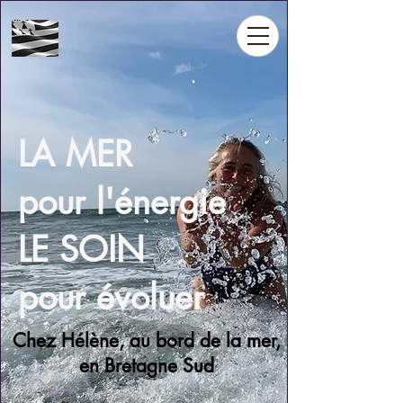
LA MER
pour l'énergie
LE SOIN
pour évoluer
Chez Hélène, au bord de la mer,
en Bretagne Sud