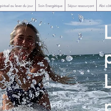
irituel au lever du jour
Soin Energétique
Séjour ressourçant
Abri côt