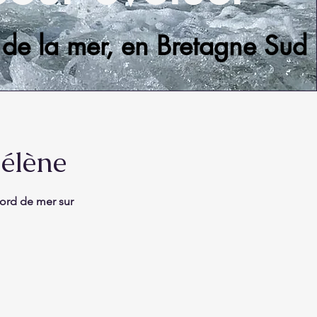
de la mer, en Bretagne Sud
élène
ord de mer sur