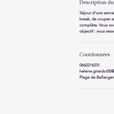
Description du
y
s
Séjour d'une semain
3
break, de couper av
h
complète. Vous vou
objectif : vous ress
Coordonnées
0662216231
helene.girardot50
Plage de Bellangen