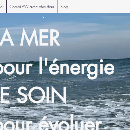
ier
Combi VW avec chauffeur
Blog
LA MER
pour l'énergie
LE SOIN
pour évoluer