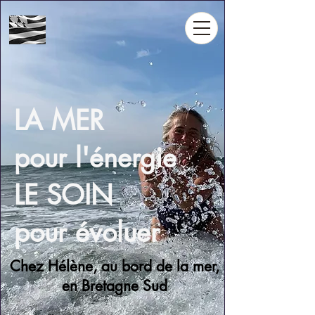
LA MER
pour l'énergie
LE SOIN
pour évoluer
Chez Hélène, au bord de la mer,
en Bretagne Sud