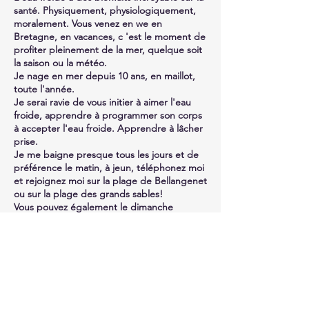
santé. Physiquement, physiologiquement,
moralement. Vous venez en we en
Bretagne, en vacances, c 'est le moment de
profiter pleinement de la mer, quelque soit
la saison ou la météo.
Je nage en mer depuis 10 ans, en maillot,
toute l'année.
Je serai ravie de vous initier à aimer l'eau
froide, apprendre à programmer son corps
à accepter l'eau froide. Apprendre à lâcher
prise.
Je me baigne presque tous les jours et de
préférence le matin, à jeun, téléphonez moi
et rejoignez moi sur la plage de Bellangenet
ou sur la plage des grands sables!
Vous pouvez également le dimanche
rejoindre les Givrés du Pouldu à 11h,
regroupement de baigneurs, d'octobre à
mai.
Hélène.
Activité réservée aux nageurs autonomes.
Chaque nageur est sous sa propre