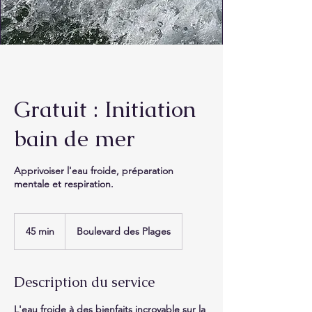
Gratuit : Initiation
bain de mer
Apprivoiser l'eau froide, préparation
mentale et respiration.
45 min
4
Boulevard des Plages
5
m
i
Description du service
n
L'eau froide à des bienfaits incroyable sur la