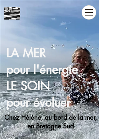
LA MER
pour l'énergie
LE SOIN
pour évoluer
Chez Hélène, au bord de la mer,
en Bretagne Sud