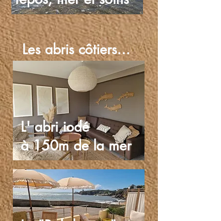
Les abris côtiers...
L' abri iodé
à 150m de la mer